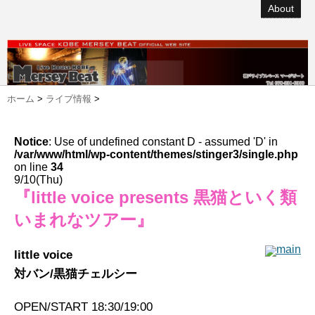
About
ホーム
>
ライブ情報
>
Notice
: Use of undefined constant D - assumed 'D' in
/var/www/html/wp-content/themes/stinger3/single.php
on line
34
9/10(Thu)
『little voice presents 黒猫といく類
いまれなツアー』
little voice
対バン/黒猫チェルシー
OPEN/START 18:30/19:00