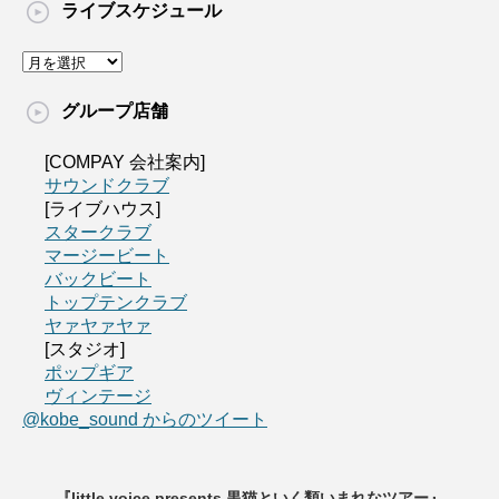
ライブスケジュール
グループ店舗
[COMPAY 会社案内]
サウンドクラブ
[ライブハウス]
スタークラブ
マージービート
バックビート
トップテンクラブ
ヤァヤァヤァ
[スタジオ]
ポップギア
ヴィンテージ
@kobe_sound からのツイート
『little voice presents 黒猫といく類いまれなツアー』