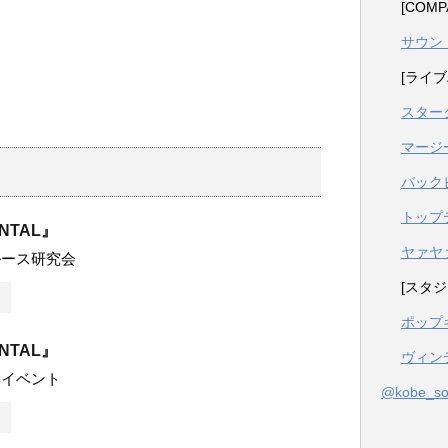
[COM
サウン
[ライブ
スター
マージ
バック
トップ
ENTAL』
ヤァヤ
ルース研究会
[スタジ
ポップ
ENTAL』
ヴィン
学イベント
@kobe_