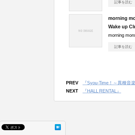
記事を読む
morning mo
Wake up C
morning mon
記事を読む
PREV
『Syou-Time！～異
NEXT
『HALL RENTAL』