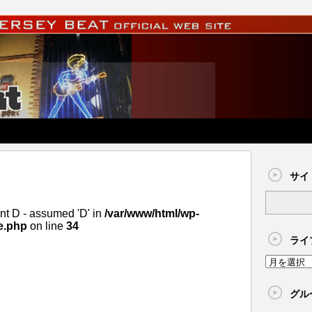
サイ
nt D - assumed 'D' in
/var/www/html/wp-
e.php
on line
34
ライ
グル