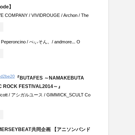
 rode】
E COMPANY / VIVIDROUGE / Archon / The
 / Peperoncino / べぃそん。/ andmore... O
『BUTAFES ～NAMAKEBUTA
C ROCK FESTIVAL2014～』
ott / アシガルユース / GIMMICK_SCULT Co
ERSEYBEAT共同企画 【アニソンバンド