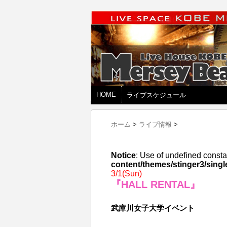
HOME
ライブスケジュール
ホーム
>
ライブ情報
>
Notice
: Use of undefined consta
content/themes/stinger3/singl
3/1(Sun)
『HALL RENTAL』
武庫川女子大学イベント