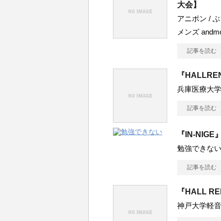
大会】
アニポン / 
メンズ andmor
記事を読む
『HALLRE
兵庫医療大
記事を読む
『IN-NIGE
勉強できない[/c
記事を読む
『HALL R
神戸大学軽音