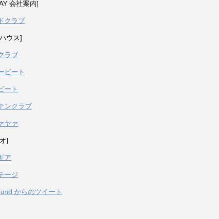
PAY 会社案内]
ドクラブ
ハウス]
クラブ
ービート
ビート
テンクラブ
ァヤァ
オ]
ギア
テージ
sound からのツイート