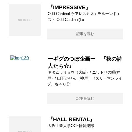
『IMPRESSIVE』
Odd Cardinal ケアレスミス / ラルーンドエ
スト Odd Cardinal(Lo
記事を読む
ーギグのつぼ企画ー 『秋の詩
人たち☆』
キタムラリョウ（大阪）/ ニワトリの唱(神
戸）/ 山下かりん（神戸）〈スリーマンライ
ブ、各４０分
記事を読む
『HALL RENTAL』
大阪工業大学OCF軽音楽部