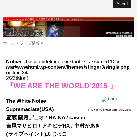
About
ホーム
>
ライブ情報
>
Notice
: Use of undefined constant D - assumed 'D' in
/var/www/html/wp-content/themes/stinger3/single.php
on line
34
2/23(Mon)
『WE ARE THE WORLD`2015 』
The White Noise
Supremacists(USA)
The White Noise Supremacists
豊蔵 蘭月デュオ / NA-NA / casino
吉尾マサヒロ / アキヒデRX / 中村かあき
(ライブペイント)ふじっこ