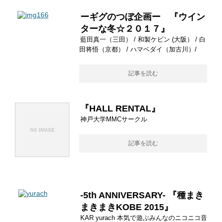
ーギグのつぼ企画ー 『ウイン
ターな冬☆２０１７』
藍田真一（三田） / 和製ケビン (大阪） / 白
田将悟（京都） / ハマベダイ（加古川）/
記事を読む
『HALL RENTAL』
神戸大学MMCサークル
記事を読む
-5th ANNIVERSARY- 『種まき
まきまきKOBE 2015』
KAR yurach 本気で遊ぶみんなのニコニコ音