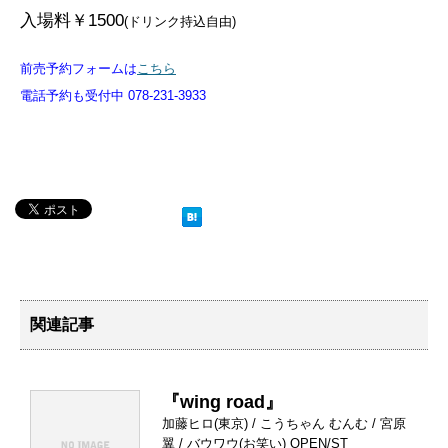
入場料￥1500
(ドリンク持込自由)
前売予約フォームは
こちら
電話予約も受付中 078-231-3933
関連記事
『wing road』
加藤ヒロ(東京) / こうちゃん むんむ / 宮原
翼 / バウワウ(お笑い) OPEN/ST