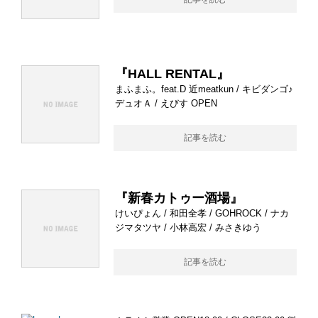
『HALL RENTAL』
まふまふ。feat.D 近meatkun / キビダンゴ♪
デュオＡ / えびす OPEN
記事を読む
『新春カトゥー酒場』
けいぴょん / 和田全孝 / GOHROCK / ナカ
ジマタツヤ / 小林高宏 / みさきゆう
記事を読む