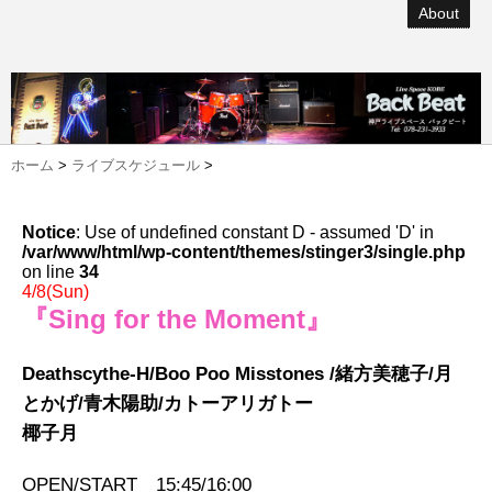
About
ホーム
>
ライブスケジュール
>
Notice
: Use of undefined constant D - assumed 'D' in
/var/www/html/wp-content/themes/stinger3/single.php
on line
34
4/8(Sun)
『Sing for the Moment』
Deathscythe-H/Boo Poo Misstones /緒方美穂子/月
とかげ/青木陽助/カトーアリガトー
椰子月
OPEN/START 15:45/16:00