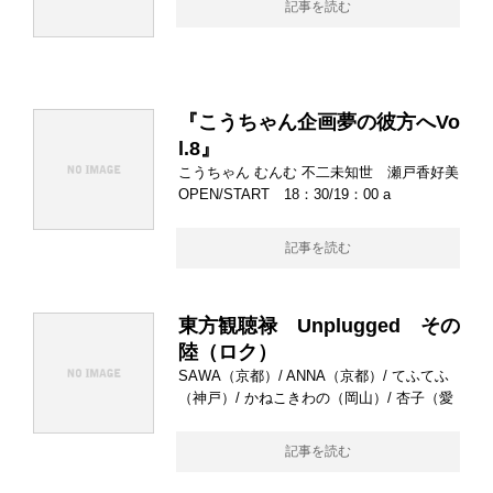
記事を読む
『こうちゃん企画夢の彼方へVo
l.8』
こうちゃん むんむ 不二未知世 瀬戸香好美
OPEN/START 18：30/19：00 a
記事を読む
東方観聴禄 Unplugged その
陸（ロク）
SAWA（京都）/ ANNA（京都）/ てふてふ
（神戸）/ かねこきわの（岡山）/ 杏子（愛
記事を読む