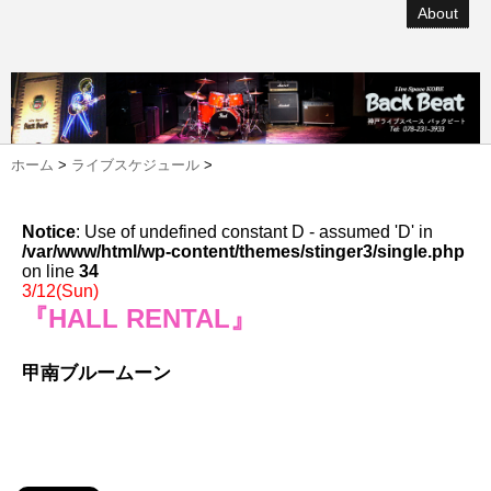
About
ホーム
>
ライブスケジュール
>
Notice
: Use of undefined constant D - assumed 'D' in
/var/www/html/wp-content/themes/stinger3/single.php
on line
34
3/12(Sun)
『HALL RENTAL』
甲南ブルームーン