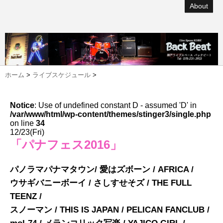
About
ホーム
>
ライブスケジュール
>
Notice
: Use of undefined constant D - assumed 'D' in
/var/www/html/wp-content/themes/stinger3/single.php
on line
34
12/23(Fri)
「パナフェス2016」
パノラマパナマタウン/ 愛はズボーン / AFRICA /
ウサギバニーボーイ / さしすせそズ / THE FULL
TEENZ /
スノーマン / THIS IS JAPAN / PELICAN FANCLUB /