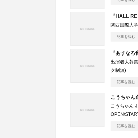
『HALL R
関西国際大
記事を読む
『あすなろ音
出演者大募集!!
ク制無)
記事を読む
こうちゃん企
こうちゃん むん
OPEN/STA
記事を読む