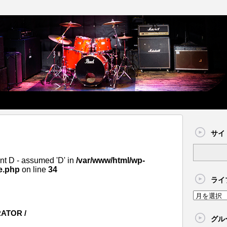
サイ
nt D - assumed 'D' in
/var/www/html/wp-
e.php
on line
34
ライ
TOR /
グル