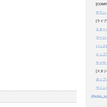
[COM
サウン
[ライブ
スター
マージ
バック
トップ
ヤァヤ
[スタジ
ポップ
ヴィン
@kobe_