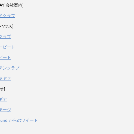
PAY 会社案内]
ドクラブ
ハウス]
クラブ
ービート
ビート
テンクラブ
ァヤァ
オ]
ギア
テージ
sound からのツイート