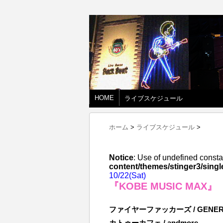
HOME
ライブスケジュール
ホーム
>
ライブスケジュール
>
Notice
: Use of undefined consta
content/themes/stinger3/singl
10/22(Sat)
『KOBE MUSIC MAX』
ファイヤーファッカーズ / GENERA
カトゥーカフェ / andmore…