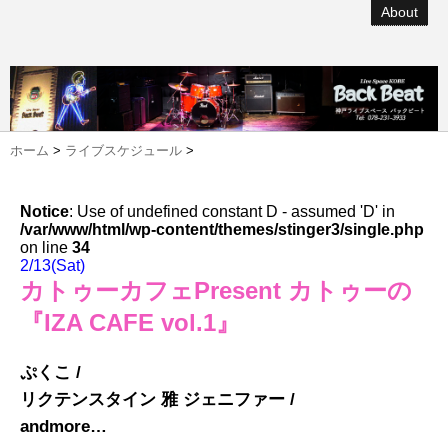
About
ホーム
>
ライブスケジュール
>
Notice
: Use of undefined constant D - assumed 'D' in
/var/www/html/wp-content/themes/stinger3/single.php
on line
34
2/13(Sat)
カトゥーカフェPresent カトゥーの
『IZA CAFE vol.1』
ぷくこ /
リクテンスタイン 雅 ジェニファー /
andmore…