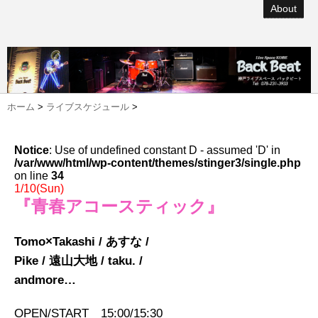
About
ホーム
>
ライブスケジュール
>
Notice
: Use of undefined constant D - assumed 'D' in
/var/www/html/wp-content/themes/stinger3/single.php
on line
34
1/10(Sun)
『青春アコースティック』
Tomo×Takashi / あすな /
Pike / 遠山大地 / taku. /
andmore…
OPEN/START 15:00/15:30