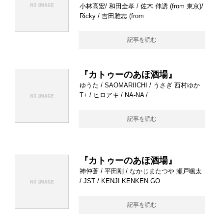
小林高宏/ 和田全孝 / 佐木 伸誘 (from 東京)/
Ricky / 吉田雅志 (from
記事を読む
『カトゥーのあほ酒場』
ゆうた / SAOMARIICHI / うさぎ 西村ゆか
T+ / ヒロアキ / NA-NA /
記事を読む
『カトゥーのあほ酒場』
神仲蒼 / 平田剛 / なかじまたつや 瀬戸颯太
/ JST / KENJI KENKEN GO
記事を読む