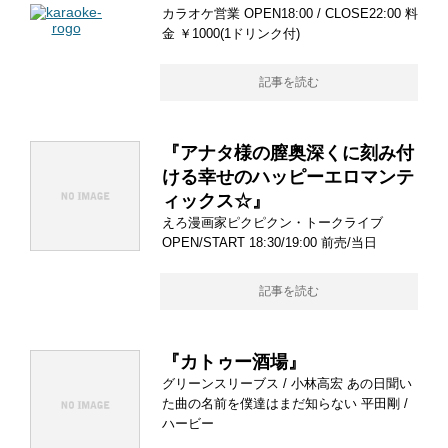
カラオケ営業 OPEN18:00 / CLOSE22:00 料
金 ￥1000(1ドリンク付)
記事を読む
『アナタ様の膣奥深くに刻み付
ける幸せのハッピーエロマンテ
ィックス☆』
えろ漫画家ピクピクン・トークライブ
OPEN/START 18:30/19:00 前売/当日
記事を読む
『カトゥー酒場』
グリーンスリーブス / 小林高宏 あの日聞い
た曲の名前を僕達はまだ知らない 平田剛 /
ハービー