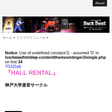
About
ホーム
>
ライブスケジュール
>
Notice
: Use of undefined constant D - assumed 'D' in
/var/www/html/wp-content/themes/stinger3/single.php
on line
34
7/11(Sat)
『HALL RENTAL』
神戸大学楽音サークル